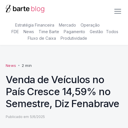
Estratégia Financeira
Mercado
Operação
FDE
News
Time Barte
Pagamento
Gestão
Todos
Fluxo de Caixa
Produtividade
News
•
2 min
Venda de Veículos no
País Cresce 14,59% no
Semestre, Diz Fenabrave
Publicado em
5/6/2025