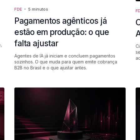
FDE
•
5 minutos
F
Pagamentos agênticos já
O
estão em produção: o que
A
falta ajustar
,
Ci
se
Agentes de IA já iniciam e concluem pagamentos
a
sozinhos. O que muda para quem emite cobrança
B2B no Brasil e o que ajustar antes.