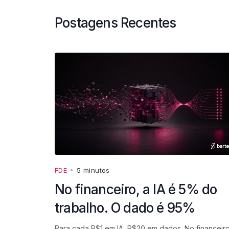
Postagens Recentes
FDE
•
5 minutos
No financeiro, a IA é 5% do
trabalho. O dado é 95%
Para cada R$1 em IA, R$20 em dados. No financeiro