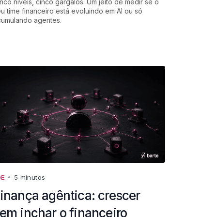
nco níveis, cinco gargalos. Um jeito de medir se o
u time financeiro está evoluindo em AI ou só
cumulando agentes.
DE
•
5 minutos
inança agêntica: crescer
em inchar o financeiro