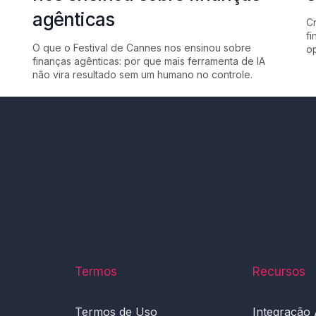
agênticas
Cr
fi
O que o Festival de Cannes nos ensinou sobre
op
finanças agênticas: por que mais ferramenta de IA
não vira resultado sem um humano no controle.
Termos
Recursos
Termos de Uso
Integração