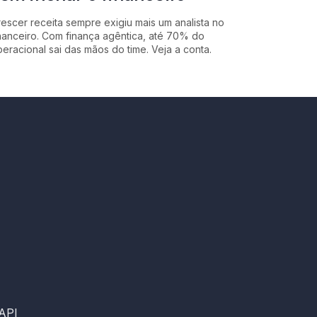
escer receita sempre exigiu mais um analista no
nanceiro. Com finança agêntica, até 70% do
eracional sai das mãos do time. Veja a conta.
 API