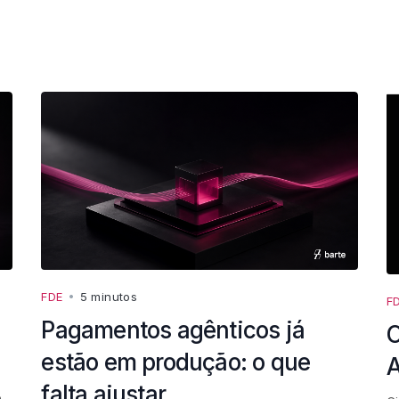
FDE
•
5 minutos
F
Pagamentos agênticos já
O
estão em produção: o que
A
falta ajustar
,