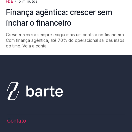
FDE
•
5 minutos
Finança agêntica: crescer sem
inchar o financeiro
Crescer receita sempre exigiu mais um analista no financeiro.
Com finança agêntica, até 70% do operacional sai das mãos
do time. Veja a conta.
Contato