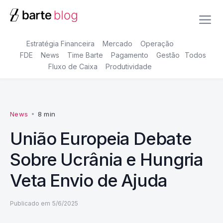
Estratégia Financeira
Mercado
Operação
FDE
News
Time Barte
Pagamento
Gestão
Todos
Fluxo de Caixa
Produtividade
News
•
8 min
União Europeia Debate
Sobre Ucrânia e Hungria
Veta Envio de Ajuda
Publicado em
5/6/2025