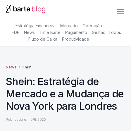
Estratégia Financeira
Mercado
Operação
FDE
News
Time Barte
Pagamento
Gestão
Todos
Fluxo de Caixa
Produtividade
News
•
1 min
Shein: Estratégia de
Mercado e a Mudança de
Nova York para Londres
Publicado em
5/6/2025