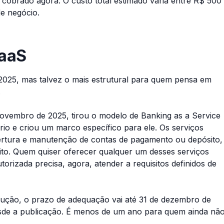
do cobrado agora. O custo total estimado varia entre R$ 500
e negócio.
BaaS
025, mas talvez o mais estrutural para quem pensa em
.
ovembro de 2025, tirou o modelo de Banking as a Service
io e criou um marco específico para ele. Os serviços
ertura e manutenção de contas de pagamento ou depósito,
ito. Quem quiser oferecer qualquer um desses serviços
torizada precisa, agora, atender a requisitos definidos de
olução, o prazo de adequação vai até 31 de dezembro de
esde a publicação. É menos de um ano para quem ainda nã