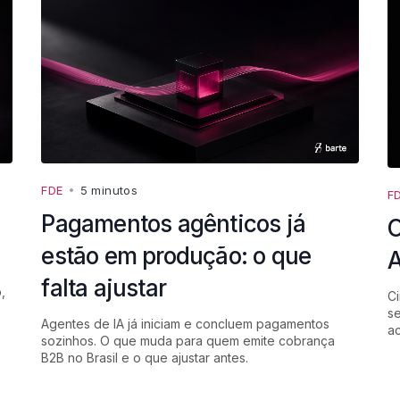
FDE
•
5 minutos
F
Pagamentos agênticos já
O
estão em produção: o que
A
falta ajustar
,
Ci
se
Agentes de IA já iniciam e concluem pagamentos
a
sozinhos. O que muda para quem emite cobrança
B2B no Brasil e o que ajustar antes.