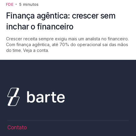
FDE
•
5 minutos
Finança agêntica: crescer sem
inchar o financeiro
Crescer receita sempre exigiu mais um analista no financeiro.
Com finança agêntica, até 70% do operacional sai das mãos
do time. Veja a conta.
Contato