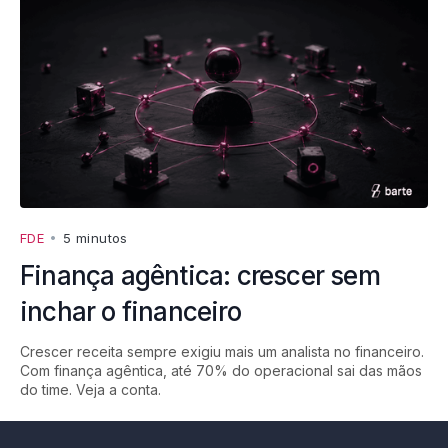
FDE
•
5 minutos
Finança agêntica: crescer sem
inchar o financeiro
Crescer receita sempre exigiu mais um analista no financeiro.
Com finança agêntica, até 70% do operacional sai das mãos
do time. Veja a conta.