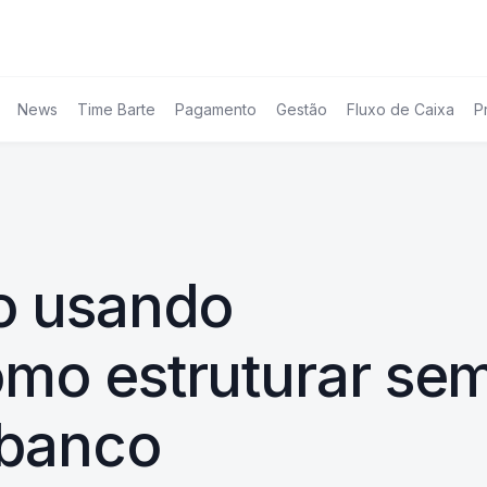
News
Time Barte
Pagamento
Gestão
Fluxo de Caixa
P
ro usando
omo estruturar se
 banco