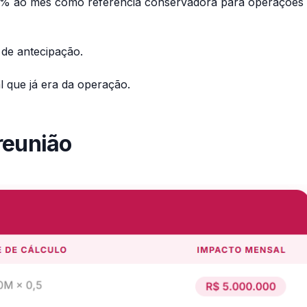
o 3% ao mês como referência conservadora para operações
de antecipação.
 que já era da operação.
reunião