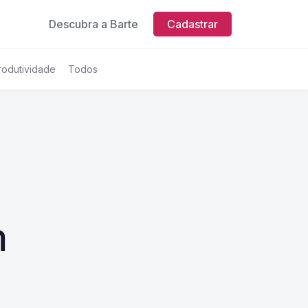
Descubra a Barte
Cadastrar
rodutividade
Todos
m