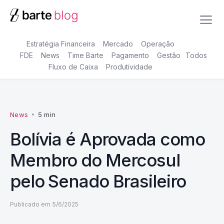
Estratégia Financeira
Mercado
Operação
FDE
News
Time Barte
Pagamento
Gestão
Todos
Fluxo de Caixa
Produtividade
News
•
5 min
Bolívia é Aprovada como
Membro do Mercosul
pelo Senado Brasileiro
Publicado em
5/6/2025