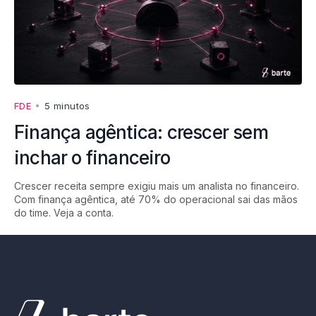
FDE
•
5 minutos
Finança agêntica: crescer sem
inchar o financeiro
Crescer receita sempre exigiu mais um analista no financeiro.
Com finança agêntica, até 70% do operacional sai das mãos
do time. Veja a conta.