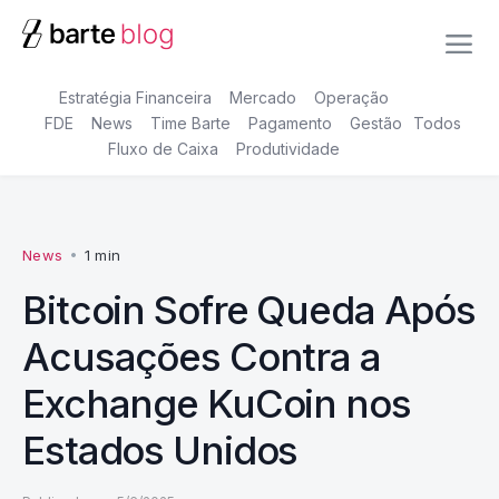
Estratégia Financeira
Mercado
Operação
FDE
News
Time Barte
Pagamento
Gestão
Todos
Fluxo de Caixa
Produtividade
News
•
1 min
Bitcoin Sofre Queda Após
Acusações Contra a
Exchange KuCoin nos
Estados Unidos