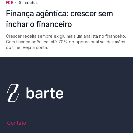
FDE
•
5 minutos
Finança agêntica: crescer sem
inchar o financeiro
Crescer receita sempre exigiu mais um analista no financeiro.
Com finança agêntica, até 70% do operacional sai das mãos
do time. Veja a conta.
Contato