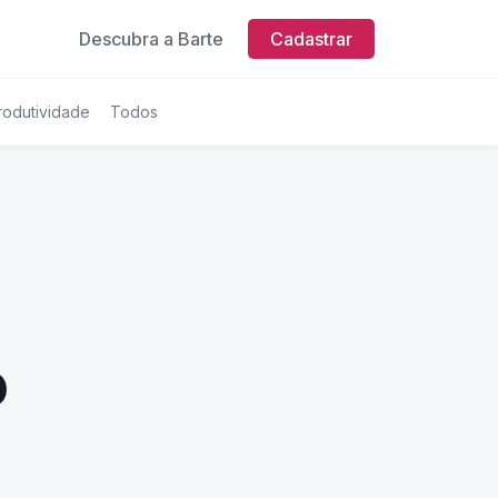
Descubra a Barte
Cadastrar
rodutividade
Todos
o