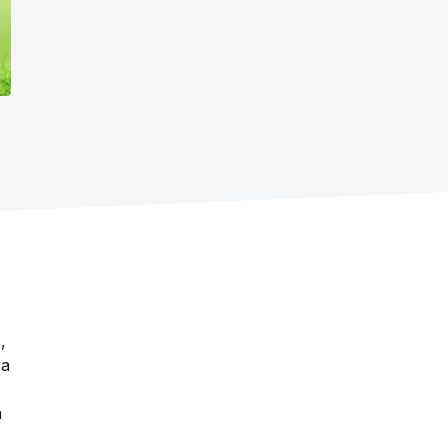
,
ra
a