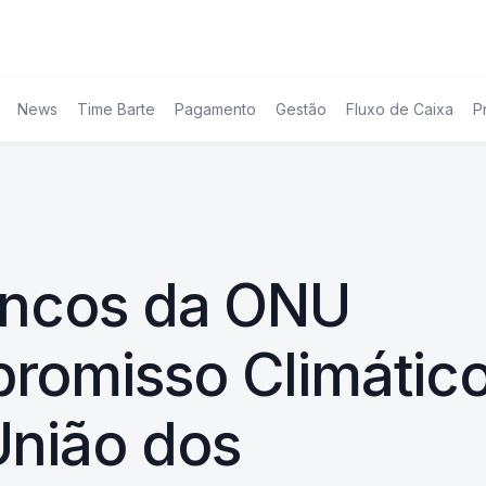
News
Time Barte
Pagamento
Gestão
Fluxo de Caixa
P
ancos da ONU
romisso Climátic
União dos