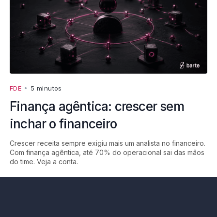
FDE
•
5 minutos
Finança agêntica: crescer sem
inchar o financeiro
Crescer receita sempre exigiu mais um analista no financeiro.
Com finança agêntica, até 70% do operacional sai das mãos
do time. Veja a conta.