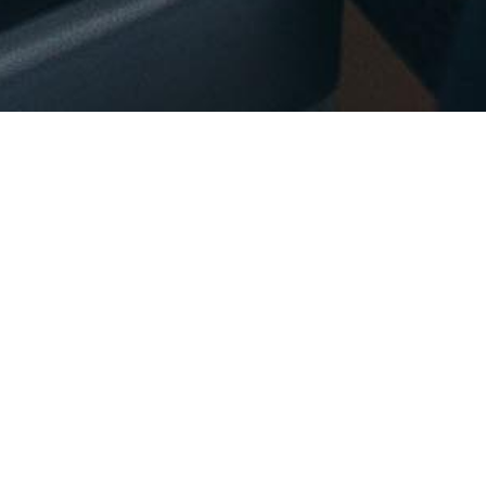
Gestão simples
Todos os recebimentos em um só lugar, conciliados
para você.