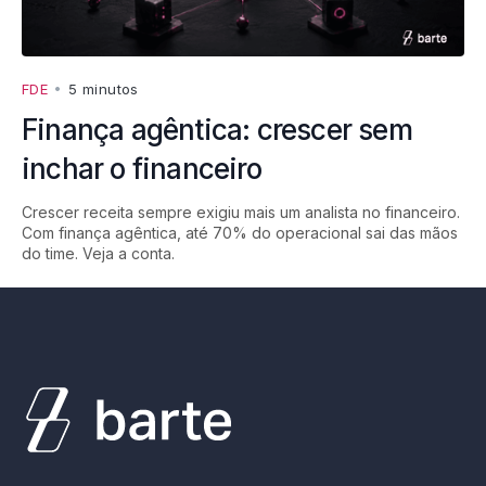
FDE
•
5 minutos
Finança agêntica: crescer sem
inchar o financeiro
Crescer receita sempre exigiu mais um analista no financeiro.
Com finança agêntica, até 70% do operacional sai das mãos
do time. Veja a conta.