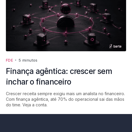
FDE
•
5 minutos
Finança agêntica: crescer sem
inchar o financeiro
Crescer receita sempre exigiu mais um analista no financeiro.
Com finança agêntica, até 70% do operacional sai das mãos
do time. Veja a conta.